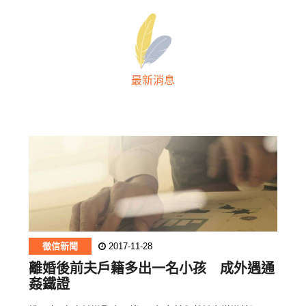
最新消息
徵信新聞
2017-11-28
離婚後前夫戶籍多出一名小孩 成外遇通
姦鐵證