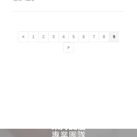
1
2
3
4
5
6
7
8
9
秉持誠信
專業團隊