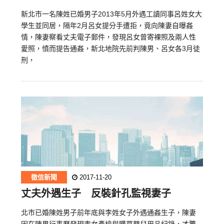
新北市一名陳姓已婚男子2013年5月外遇工讀同事呂姓女大
學生並同居，隔年2月呂女提分手遭拒，竟向陳妻自曝姦
情，陳妻察看丈夫電子郵件，發現呂女曾寄裸照及兩人性
愛照，憤而提告通姦，新北地院先前判陳男、呂女各3月徒
刑，
徵信新聞
2017-11-20
丈夫外遇生子 反裝針孔監視妻子
北市已婚陳姓男子前年底與李姓女子外遇通姦生子，陳妻