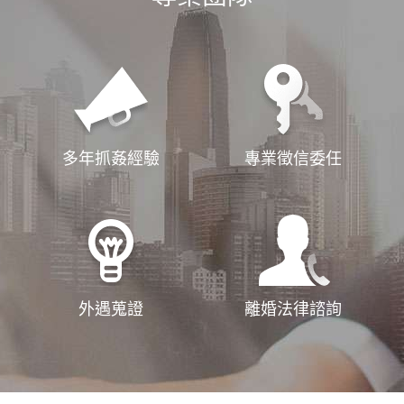
多年抓姦經驗
專業徵信委任
外遇蒐證
離婚法律諮詢