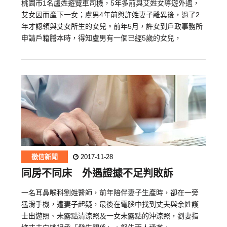
桃園市1名盧姓遊覽車司機，5年多前與艾姓女導遊外遇，
艾女因而產下一女；盧男4年前與許姓妻子離異後，過了2
年才認領與艾女所生的女兒。前年5月，許女到戶政事務所
申請戶籍謄本時，得知盧男有一個已經5歲的女兒，
徵信新聞
2017-11-28
同房不同床 外遇證據不足判敗訴
一名耳鼻喉科劉姓醫師，前年陪伴妻子生產時，卻在一旁
猛滑手機，遭妻子起疑，最後在電腦中找到丈夫與余姓護
士出遊照、未露點清涼照及一女未露點的沖涼照，劉妻指