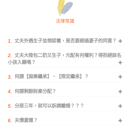
法律常識
丈夫外遇生子並想認養，是否要經過妻子的同意？
1.
丈夫大陸包二奶又生子，元配有何權利？得拒絕該名
2.
小孩入籍嗎？
何謂【拋棄繼承】、【限定繼承】？
3.
何謂剩餘財產分配？
4.
分居三年，就可以訴請離婚？？？
5.
夫債妻還？
6.