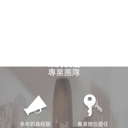
秉持誠信
專業團隊
多年抓姦經驗
專業徵信委任