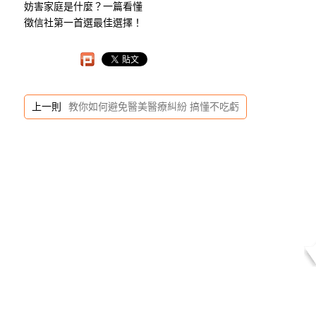
妨害家庭是什麼？一篇看懂
徵信社第一首選最佳選擇！
上一則
教你如何避免醫美醫療糾紛 搞懂不吃虧
秉持誠信
多
專業團隊