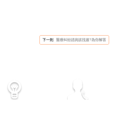
下一則
醫療糾紛諮詢該找誰?為你解答
外遇蒐證
離婚法律諮詢