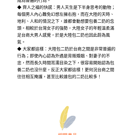
成為普遍的行為。
◆ 齊人之福的快感：男人天生是下半身思考的動物；
每個男人內心難免幻想左擁右抱，而在大陸的天時、
地利、人和的情況之下，誰都會動想要包養二奶的念
頭。相較於台灣女子的強勢，大陸女子的年輕溫柔滿
足台商大男人感覺，於是大陸包二奶也因此蔚為風
氣。
◆ 大家都這樣：大陸包二奶於台商之間是非常普遍的
行為；即使內心認為外遇是背叛婚姻、對妻子的不
忠，然而長久時間耳濡目染之下，很容易開始認為包
養二奶也沒什麼，反正大家都這樣！更何況台商之間
往往相互掩護，甚至比較誰包的二奶比較多！