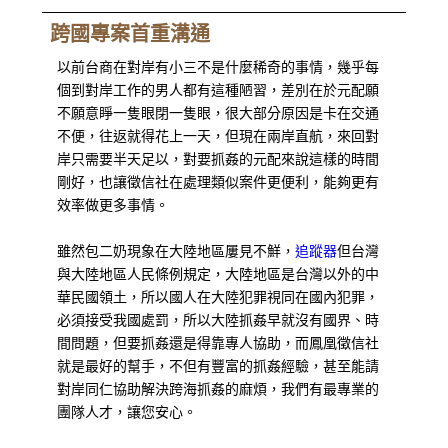
跨國專案首重溝通
以前台商在對岸有小三不是什麼稀奇的事情，幾乎每
個到對岸工作的男人都有這種陋習，差別在於元配願
不願意睜一隻眼閉一隻眼，很大部分原因是卡在交通
不便，往返就得花上一天，但現在兩岸直航，來回對
岸只需要半天足以，對要抓姦的元配來說這樣的時間
剛好，也讓徵信社在處理類似案件更便利，能夠更有
效率做更多事情。
雖然包二奶現象在大陸地區屢見不鮮，
追蹤器
但台灣
與大陸地區人民條例規定，大陸地區是台灣以外的中
華民國領土，所以國人在大陸犯罪視同在國內犯罪，
必須接受我國處罰，所以大陸抓姦早就沒有國界、時
間問題，但要抓姦還是得靠專人協助，而鳳凰徵信社
就是最好的幫手，不但有豐富的抓姦經驗，甚至能請
對岸同仁協助解決跨海抓姦的麻煩，我們有最專業的
團隊人才，讓您安心。