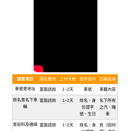
調查項目
調查費用
工作天數
提供資料
回報結果
車號查地址
當面諮詢
1~2天
車號
車籍內容
姓名查名下車
當面諮詢
1~2天
姓名、身
名下所有
輛
份證字
之汽、機
號、生日
車
查前科及通緝
當面諮詢
1~2天
姓名、身
有（因何