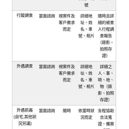
號
行蹤調查
當面諮詢
視案件及
詳細地
隨時且詳
客戶需求
址、姓
細的被查
而定
名、車
人行程調
號、相片
查報告
（錄影、
拍照存
證）
外遇調查
當面諮詢
視案件及
詳細地
詳細之
客戶需求
址、姓
人、事、
而定
名、車
時、地、
號、相片
物（錄
影、拍照
存證）
外遇抓姦
當面諮詢
隨時
依當時狀
全程協助
(自宅,其他狀
況而定
合法蒐
況另議)
證、備案