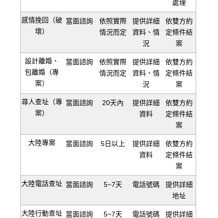
處理
感情挽回（破
當面諮詢
依照實際
提供詳細
依雙方約
壞）
情況而定
資料、情
定條件結
況
案
設計離婚、
當面諮詢
依照實際
提供詳細
依雙方約
包離婚（專
情況而定
資料、情
定條件結
案）
況
案
尋人查址（專
當面諮詢
20天內
提供詳細
依雙方約
案）
資料
定條件結
案
大陸專案
當面諮詢
5日以上
提供詳細
依雙方約
資料
定條件結
案
大陸電話查址
當面諮詢
5~7天
電話號碼
提供詳細
地址
大陸行動查址
當面諮詢
5~7天
電話號碼
提供詳細