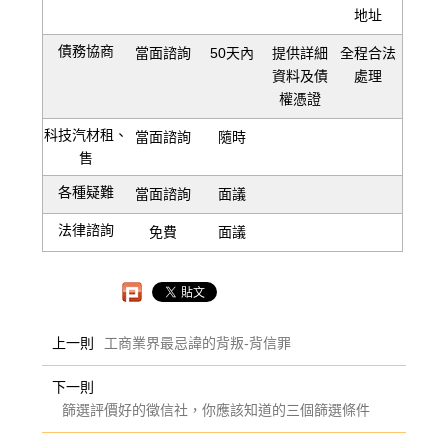
地址
債務協商
當面諮詢
50天內
提供詳細
全程合法
資料及債
處理
權憑證
科技汽材租、
當面諮詢
隨時
售
各種疑難
當面諮詢
面議
法律諮詢
免費
面議
上一則
工商業界最忌諱的背叛-背信罪
下一則
篩選評價好的徵信社，你應該知道的三個篩選條件